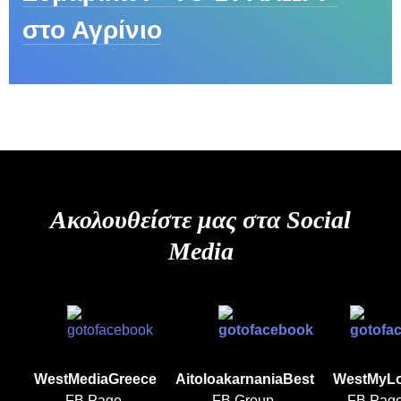
στο Αγρίνιο
Ακολουθείστε μας στα Social
Media
WestMediaGreece
AitoloakarnaniaBest
WestMyL
FB Page
FB Group
FB Pag