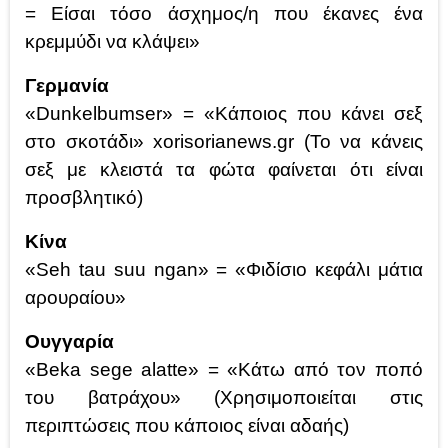
= Είσαι τόσο άσχημος/η που έκανες ένα
κρεμμύδι να κλάψει»
Γερμανία
«Dunkelbumser» = «Κάποιος που κάνει σεξ
στο σκοτάδι» xorisorianews.gr (Το να κάνεις
σεξ με κλειστά τα φώτα φαίνεται ότι είναι
προσβλητικό)
Κίνα
«Seh tau suu ngan» = «Φιδίσιο κεφάλι μάτια
αρουραίου»
Ουγγαρία
«Beka sege alatte» = «Κάτω από τον ποπό
του βατράχου» (Χρησιμοποιείται στις
περιπτώσεις που κάποιος είναι αδαής)