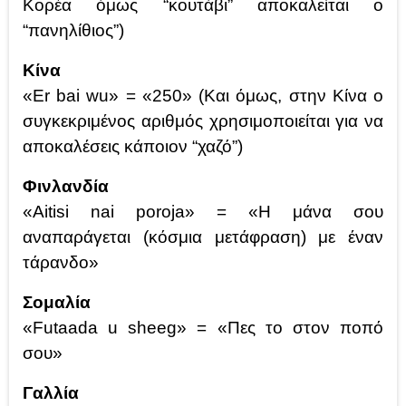
Κορέα όμως “κουτάβι” αποκαλείται ο
“πανηλίθιος”)
Κίνα
«Er bai wu» = «250» (Και όμως, στην Κίνα ο
συγκεκριμένος αριθμός χρησιμοποιείται για να
αποκαλέσεις κάποιον “χαζό”)
Φινλανδία
«Aitisi nai poroja» = «Η μάνα σου
αναπαράγεται (κόσμια μετάφραση) με έναν
τάρανδο»
Σομαλία
«Futaada u sheeg» = «Πες το στον ποπό
σου»
Γαλλία