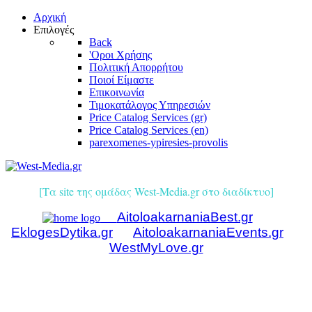
Αρχική
Επιλογές
Back
'Οροι Χρήσης
Πολιτική Απορρήτου
Ποιοί Είμαστε
Επικοινωνία
Τιμοκατάλογος Υπηρεσιών
Price Catalog Services (gr)
Price Catalog Services (en)
parexomenes-ypiresies-provolis
[Τα site της ομάδας West-Media.gr στο διαδίκτυο]
AitoloakarnaniaBest.gr
EklogesDytika.gr
AitoloakarnaniaEvents.gr
WestMyLove.gr