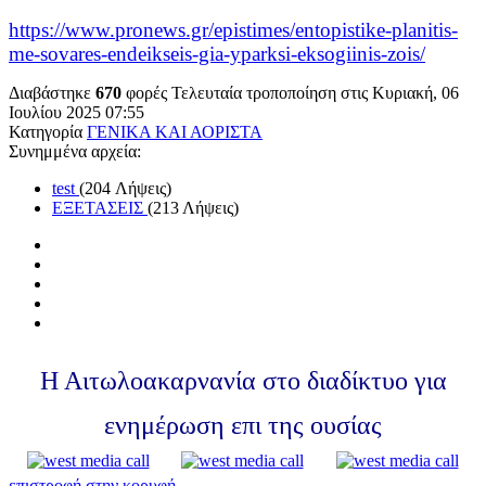
https://www.pronews.gr/epistimes/entopistike-planitis-
me-sovares-endeikseis-gia-yparksi-eksogiinis-zois/
Διαβάστηκε
670
φορές
Τελευταία τροποποίηση στις Κυριακή, 06
Ιουλίου 2025 07:55
Κατηγορία
ΓΕΝΙΚΑ ΚΑΙ ΑΟΡΙΣΤΑ
Συνημμένα αρχεία:
test
(204 Λήψεις)
ΕΞΕΤΑΣΕΙΣ
(213 Λήψεις)
Η Αιτωλοακαρνανία στο διαδίκτυο για
ενημέρωση επι της ουσίας
επιστροφή στην κορυφή