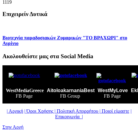
1119
Επιχειρείν Δυτικά
Βιοτεχνία παραδοσιακών Ζυμαρικών "ΤΟ ΒΡΑΧΩΡΙ" στο
Αγρίνιο
Ακολουθείστε μας στα Social Media
WestMediaGreece
AitoloakarnaniaBest
WestMyLove
Ek
FB Page
FB Group
FB Page
|
Αρχική
|
Όροι Χρήσης |
Πολιτική Απορρήτου
|
Ποιοί είμαστε
|
Επικοινωνία
|
Στην Αρχή